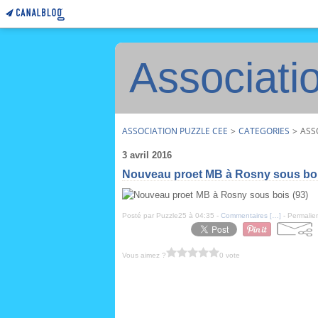
Associati
ASSOCIATION PUZZLE CEE
>
CATEGORIES
>
ASS
3 avril 2016
Nouveau proet MB à Rosny sous boi
Posté par Puzzle25 à 04:35 -
Commentaires [
…
]
- Permalien
Vous aimez ?
0 vote