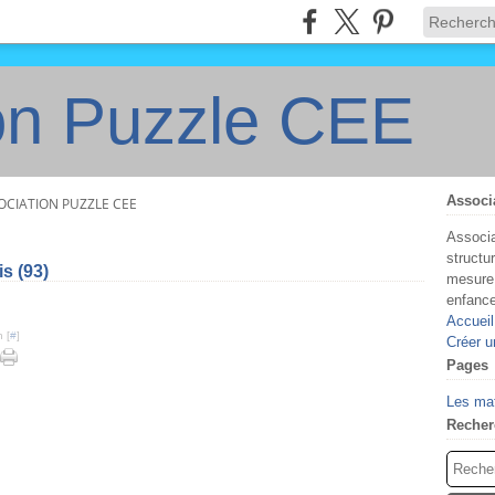
on Puzzle CEE
Associ
OCIATION PUZZLE CEE
Associa
structu
s (93)
mesure 
enfanc
Accueil
 [
#
]
Créer u
Pages
Les ma
Recher