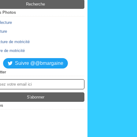
s Photos
cture
re de motricité
Suivre @@bmargaine
tter
es
ier
(2)
obre
(4)
tembre
embre
(2)
(1)