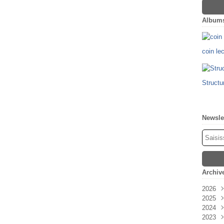
Album
coin le
Structu
Newsle
Archiv
2026
2025
Févr
2024
Oct
2023
Sep
Déc