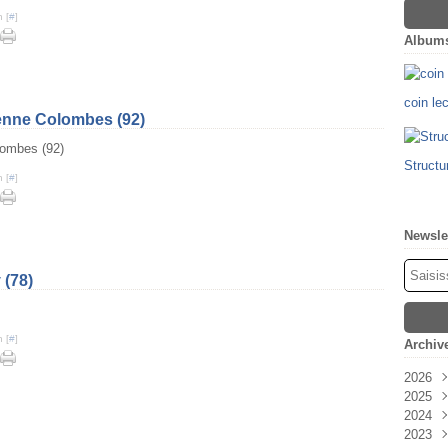
 [
#
]
Album
coin le
enne Colombes (92)
Structu
 [
#
]
Newsle
 (78)
 [
#
]
Archiv
2026
2025
Févr
2024
Oct
2023
Sep
Déc