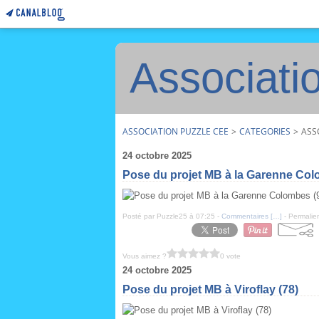
Associati
ASSOCIATION PUZZLE CEE
>
CATEGORIES
>
ASS
24 octobre 2025
Pose du projet MB à la Garenne Col
Posté par Puzzle25 à 07:25 -
Commentaires [
…
]
- Permalien
Vous aimez ?
0 vote
24 octobre 2025
Pose du projet MB à Viroflay (78)