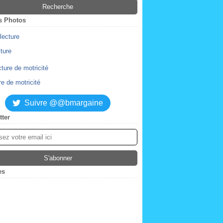
s Photos
cture
re de motricité
Suivre @@bmargaine
tter
es
ier
(2)
obre
(4)
tembre
embre
(2)
(1)