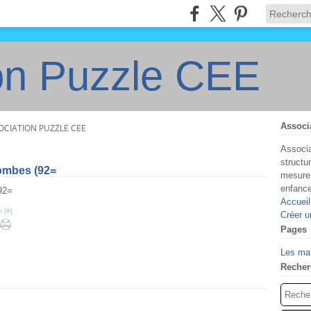
on Puzzle CEE
Associ
OCIATION PUZZLE CEE
Associa
structu
ombes (92=
mesure 
enfanc
Accueil
 [
#
]
Créer u
Pages
Les ma
Recher