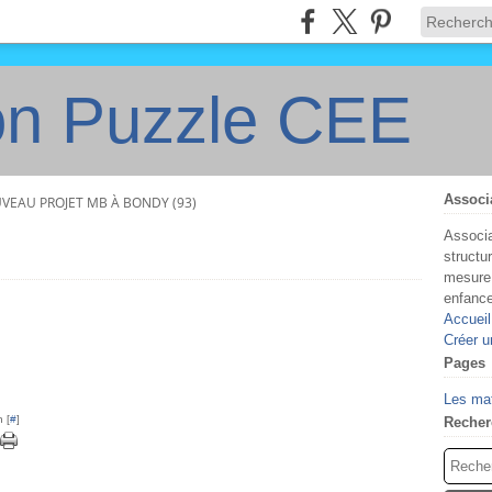
on Puzzle CEE
Associ
VEAU PROJET MB À BONDY (93)
Associa
structu
mesure 
enfanc
Accueil
Créer u
Pages
Les ma
 [
#
]
Recher