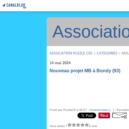
Associati
ASSOCIATION PUZZLE CEE
>
CATEGORIES
>
NOU
14 mai 2024
Nouveau projet MB à Bondy (93)
Posté par Puzzle25 à 06:57 -
Commentaires [
…
]
- Permalien
Vous aimez ?
0 vote