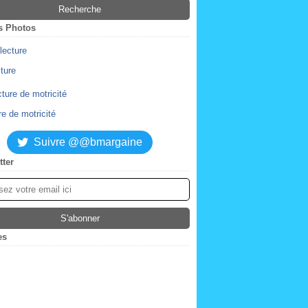
s Photos
cture
re de motricité
Suivre @@bmargaine
tter
es
ier
(2)
obre
(4)
tembre
embre
(2)
(1)