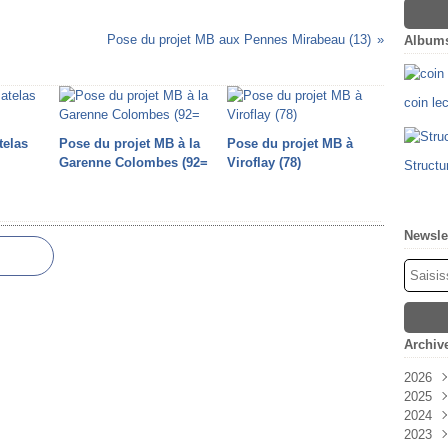
Pose du projet MB aux Pennes Mirabeau (13)
Album
coin le
telas
Pose du projet MB à la
Pose du projet MB à
Garenne Colombes (92=
Viroflay (78)
Structu
Newsle
Archiv
2026
2025
Févr
2024
Oct
2023
Sep
Déc