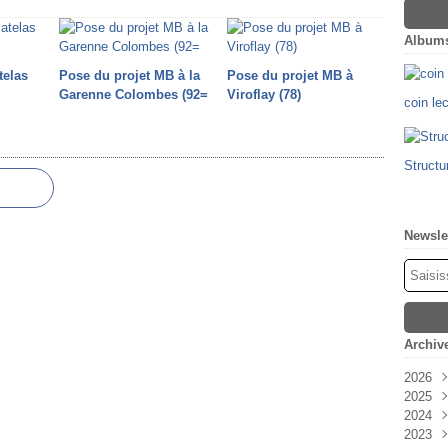
Album
telas
Pose du projet MB à la
Pose du projet MB à
Garenne Colombes (92=
Viroflay (78)
coin le
Structu
Newsle
Archiv
2026
2025
Févr
2024
Oct
2023
Sep
Déc