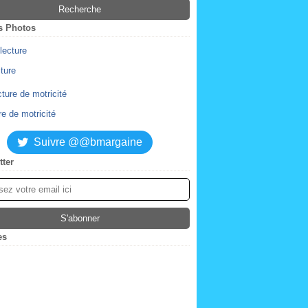
s Photos
cture
re de motricité
Suivre @@bmargaine
tter
es
ier
(2)
obre
(4)
tembre
embre
(2)
(1)