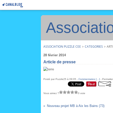
Associati
ASSOCIATION PUZZLE CEE
>
CATEGORIES
>
ART
28 février 2014
Article de presse
Posté par Puzzle25 à 09:05 -
Commentaires [
…
]
- Permalien
Vous aimez ?
0 vote
Nouveau projet MB à Aix les Bains (73)