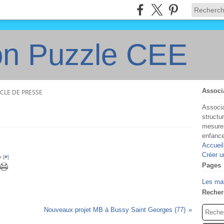
on Puzzle CEE
Associ
ICLE DE PRESSE
Associa
structu
mesure 
enfanc
Accueil
Créer u
 [
#
]
Pages
Les ma
Recher
Nouveaux projet MB à Bussy Saint Georges (77)