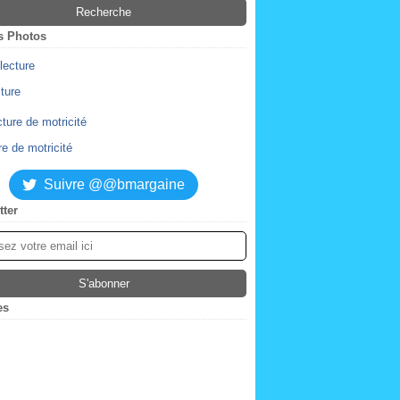
s Photos
cture
re de motricité
Suivre @@bmargaine
tter
es
ier
(2)
obre
(4)
tembre
embre
(2)
(1)