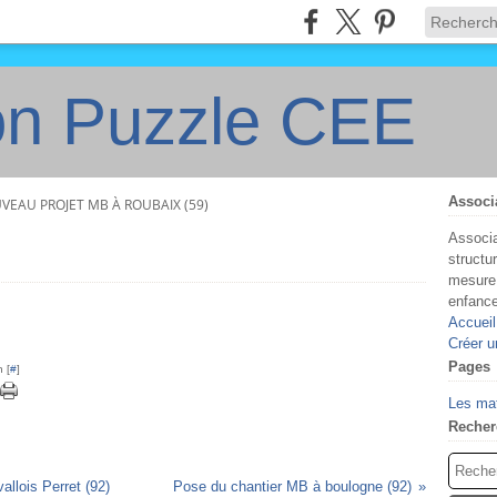
on Puzzle CEE
Associ
VEAU PROJET MB À ROUBAIX (59)
Associa
structu
mesure 
enfanc
Accueil
Créer u
Pages
 [
#
]
Les ma
Recher
llois Perret (92)
Pose du chantier MB à boulogne (92)