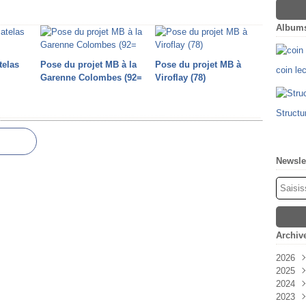
Album
telas
Pose du projet MB à la
Pose du projet MB à
coin le
Garenne Colombes (92=
Viroflay (78)
Structu
Newsle
Archiv
2026
2025
Févr
2024
Oct
2023
Sep
Déc