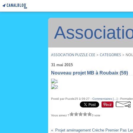
Associati
ASSOCIATION PUZZLE CEE
>
CATEGORIES
>
NOU
31 mai 2015
Nouveau projet MB à Roubaix (59)
Posté par Puzzle25 à 09:27 -
Commentaires [
…
]
- Permalien
Vous aimez ?
0 vote
Projet aménagement Crèche Premier Pas Leva