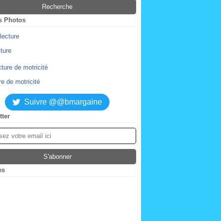
s Photos
cture
re de motricité
Suivre @@bmargaine
tter
es
ier
(2)
obre
(4)
tembre
embre
(2)
(1)