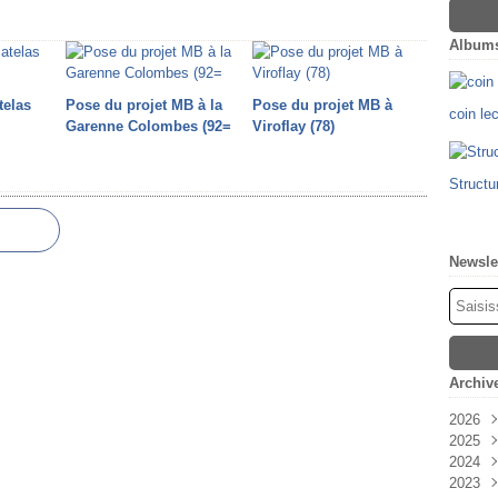
Album
telas
Pose du projet MB à la
Pose du projet MB à
coin le
Garenne Colombes (92=
Viroflay (78)
Structu
Newsle
Archiv
2026
2025
Févr
2024
Oct
2023
Sep
Déc