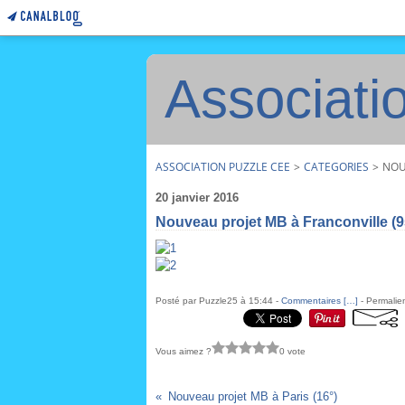
Associati
ASSOCIATION PUZZLE CEE
>
CATEGORIES
>
NOU
20 janvier 2016
Nouveau projet MB à Franconville (9
Posté par Puzzle25 à 15:44 -
Commentaires [
…
]
- Permalien
Vous aimez ?
0 vote
Nouveau projet MB à Paris (16°)