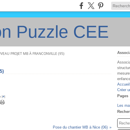
on Puzzle CEE
Associ
VEAU PROJET MB À FRANCONVILLE (95)
Associa
structu
5)
mesure 
enfanc
Accueil
Créer u
Pages
 [
#
]
Les ma
Recher
Pose du chantier MB à Nice (06)