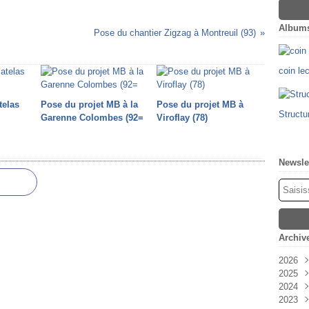
Album
Pose du chantier Zigzag à Montreuil (93)
coin le
telas
Pose du projet MB à la
Pose du projet MB à
Structu
Garenne Colombes (92=
Viroflay (78)
Newsle
Archiv
2026
2025
Févr
2024
Oct
2023
Sep
Déc