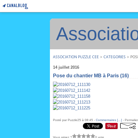
Associati
ASSOCIATION PUZZLE CEE
>
CATEGORIES
>
POS
14 juillet 2016
Pose du chantier MB à Paris (16)
Posté par Puzzle25 à 08:45 -
Commentaires [
…
]
- Permalien
Vous aimez ?
0 vote