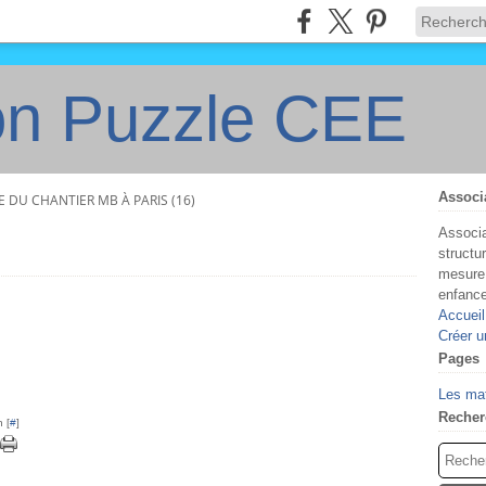
on Puzzle CEE
Associ
E DU CHANTIER MB À PARIS (16)
Associa
structu
mesure 
enfanc
Accueil
Créer u
Pages
Les ma
Recher
 [
#
]