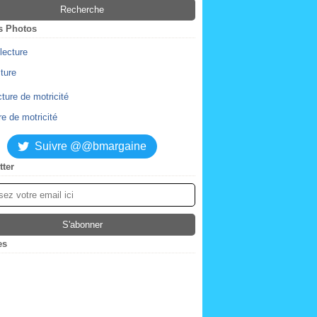
s Photos
cture
re de motricité
Suivre @@bmargaine
tter
es
ier
(2)
obre
(4)
tembre
embre
(2)
(1)