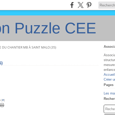
on Puzzle CEE
Associ
E DU CHANTIER MB À SAINT MALO (35)
Associa
structu
5)
mesure 
enfanc
Accueil
Créer u
Pages
Les ma
Recher
 [
#
]