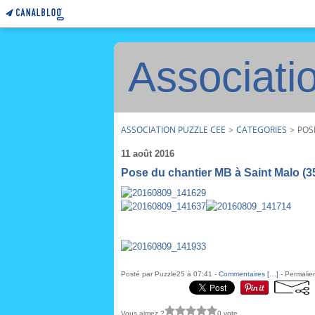
Associati
ASSOCIATION PUZZLE CEE
>
CATEGORIES
>
POS
11 août 2016
Pose du chantier MB à Saint Malo (3
Posté par Puzzle25 à 07:41 -
Commentaires [
…
]
- Permalien
Vous aimez ?
0 vote