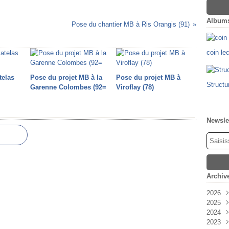
Album
Pose du chantier MB à Ris Orangis (91)
coin le
telas
Pose du projet MB à la
Pose du projet MB à
Structu
Garenne Colombes (92=
Viroflay (78)
Newsle
Archiv
2026
2025
Févr
2024
Oct
2023
Sep
Déc