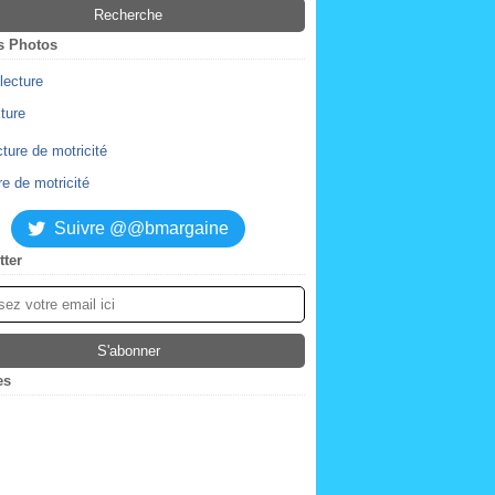
s Photos
cture
re de motricité
Suivre @@bmargaine
tter
es
ier
(2)
obre
(4)
tembre
embre
(2)
(1)