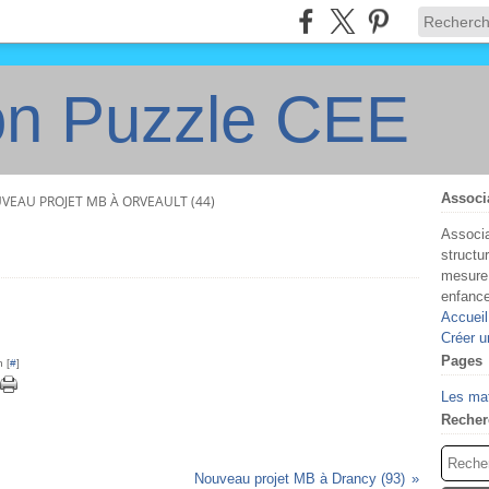
on Puzzle CEE
Associ
VEAU PROJET MB À ORVEAULT (44)
Associa
structu
mesure 
enfanc
Accueil
Créer u
Pages
 [
#
]
Les ma
Recher
Nouveau projet MB à Drancy (93)