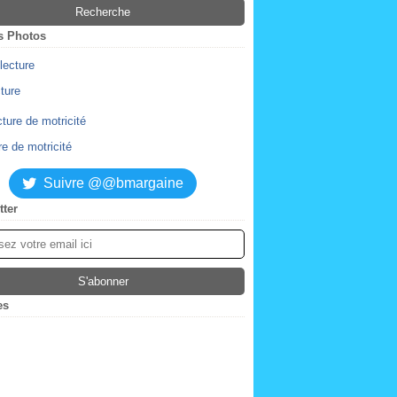
s Photos
cture
re de motricité
Suivre @@bmargaine
tter
es
ier
(2)
obre
(4)
tembre
embre
(2)
(1)