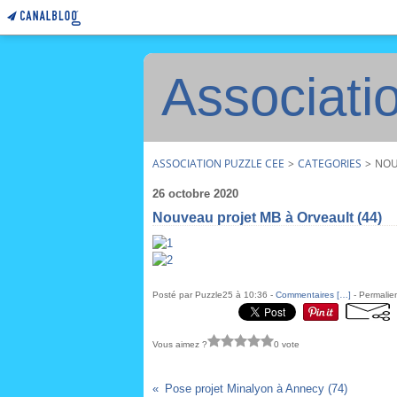
Associati
ASSOCIATION PUZZLE CEE
>
CATEGORIES
>
NOU
26 octobre 2020
Nouveau projet MB à Orveault (44)
Posté par Puzzle25 à 10:36 -
Commentaires [
…
]
- Permalien
Vous aimez ?
0 vote
Pose projet Minalyon à Annecy (74)