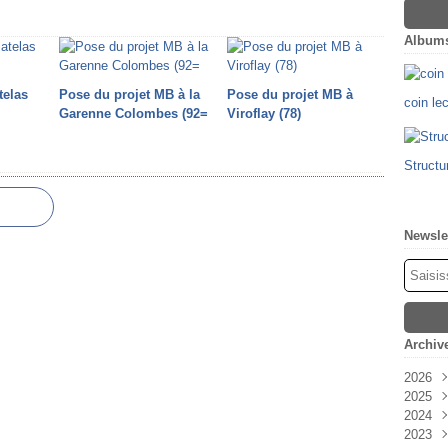
Album
telas
Pose du projet MB à la
Pose du projet MB à
coin le
Garenne Colombes (92=
Viroflay (78)
Structu
Newsle
Archiv
2026
2025
Févr
2024
Oct
2023
Sep
Déc