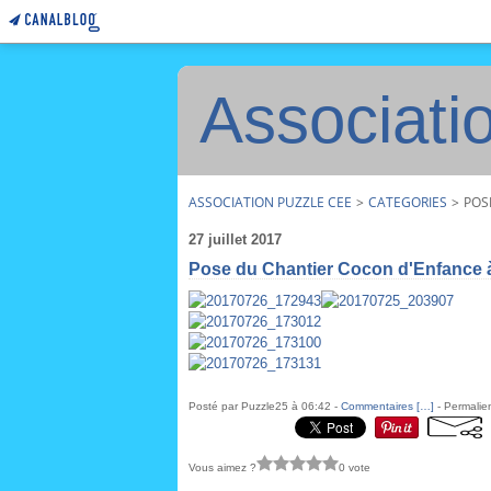
Associati
ASSOCIATION PUZZLE CEE
>
CATEGORIES
>
POS
27 juillet 2017
Pose du Chantier Cocon d'Enfance à
Posté par Puzzle25 à 06:42 -
Commentaires [
…
]
- Permalien
Vous aimez ?
0 vote