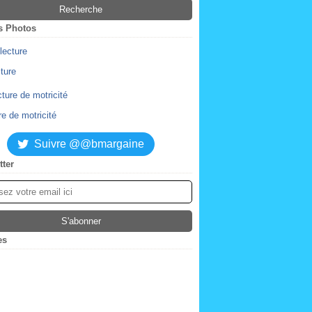
s Photos
cture
re de motricité
Suivre @@bmargaine
tter
es
ier
(2)
obre
(4)
tembre
embre
(2)
(1)