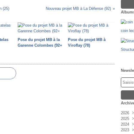
n (25)
Nouveau projet MB à La Défense (92)
Album
coin le
telas
Pose du projet MB à la
Pose du projet MB à
Garenne Colombes (92=
Viroflay (78)
Structu
Newsle
Archiv
2026
2025
Févr
2024
Oct
2023
Sep
Déc