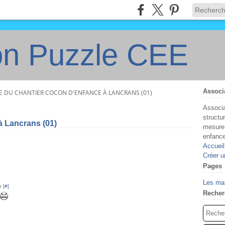
on Puzzle CEE
Associ
E DU CHANTIER COCON D'ENFANCE À LANCRANS (01)
Associa
structu
 Lancrans (01)
mesure 
enfanc
Accueil
Créer u
Pages
Les ma
 [
#
]
Recher