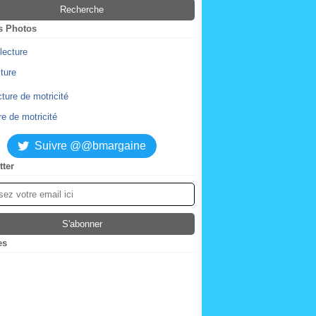
s Photos
cture
re de motricité
Suivre @@bmargaine
tter
es
ier
(2)
obre
(4)
tembre
embre
(2)
(1)