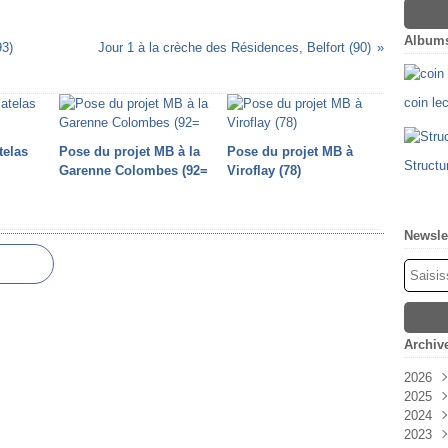
Album
93)
Jour 1 à la crèche des Résidences, Belfort (90)
coin le
telas
Pose du projet MB à la
Pose du projet MB à
Structu
Garenne Colombes (92=
Viroflay (78)
Newsle
Archiv
2026
2025
Févr
2024
Oct
2023
Sep
Déc