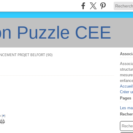
on Puzzle CEE
Associ
NCEMENT PROJET BELFORT (90)
Associa
structu
mesure 
enfanc
Accueil
Créer u
Pages
Les ma
Recher
 [
#
]