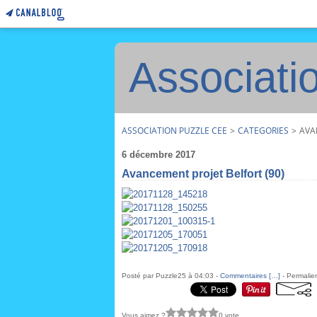
Associati
ASSOCIATION PUZZLE CEE
>
CATEGORIES
>
AVA
6 décembre 2017
Avancement projet Belfort (90)
Posté par Puzzle25 à 04:03 -
Commentaires [
…
]
- Permalien
Vous aimez ?
0 vote