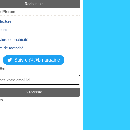
s Photos
cture
re de motricité
Suivre @@bmargaine
tter
es
ier
(2)
obre
(4)
tembre
embre
(2)
(1)