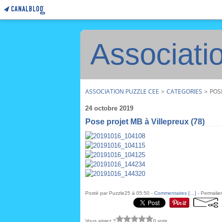
Associati
ASSOCIATION PUZZLE CEE
>
CATEGORIES
>
POSE
24 octobre 2019
Pose projet MB à Villepreux (78)
Posté par Puzzle25 à 05:50 -
Commentaires [
…
]
- Permalien
Vous aimez ?
0 vote