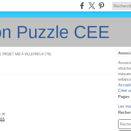
on Puzzle CEE
Associ
 PROJET MB À VILLEPREUX (78)
Associa
structu
mesure 
enfanc
Accueil
Créer u
Pages
Les ma
Recher
 [
#
]