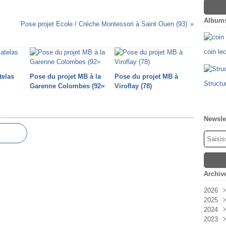
Album
¨Pose projet Ecole / Crèche Montessori à Saint Ouen (93)
coin le
telas
Pose du projet MB à la
Pose du projet MB à
Structu
Garenne Colombes (92=
Viroflay (78)
Newsle
Archiv
2026
2025
Févr
2024
Oct
2023
Sep
Déc